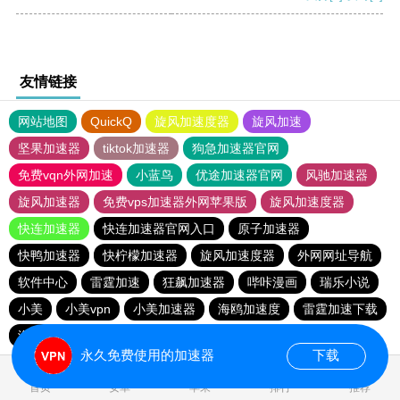
友情链接
网站地图
QuickQ
旋风加速度器
旋风加速
坚果加速器
tiktok加速器
狗急加速器官网
免费vqn外网加速
小蓝鸟
优途加速器官网
风驰加速器
旋风加速器
免费vps加速器外网苹果版
旋风加速度器
快连加速器
快连加速器官网入口
原子加速器
快鸭加速器
快柠檬加速器
旋风加速度器
外网网址导航
软件中心
雷霆加速
狂飙加速器
哔咔漫画
瑞乐小说
小美
小美vpn
小美加速器
海鸥加速度
雷霆加速下载
海鸥加速器下载
雷霆加速版ins
雷霆加速
永久免费使用的加速器
下载
0.019094s
首页
安卓
苹果
排行
推荐