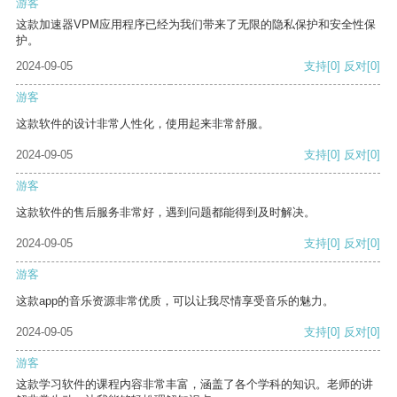
游客
这款加速器VPM应用程序已经为我们带来了无限的隐私保护和安全性保
护。
2024-09-05
支持
[0]
反对
[0]
游客
这款软件的设计非常人性化，使用起来非常舒服。
2024-09-05
支持
[0]
反对
[0]
游客
这款软件的售后服务非常好，遇到问题都能得到及时解决。
2024-09-05
支持
[0]
反对
[0]
游客
这款app的音乐资源非常优质，可以让我尽情享受音乐的魅力。
2024-09-05
支持
[0]
反对
[0]
游客
这款学习软件的课程内容非常丰富，涵盖了各个学科的知识。老师的讲