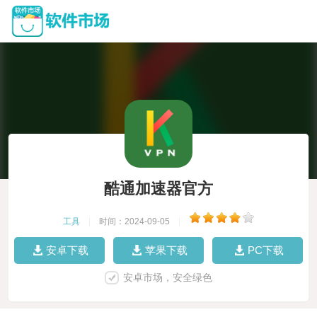
酷通加速器官方
工具
|
时间：2024-09-05
|
安卓下载
苹果下载
PC下载
安卓市场，安全绿色