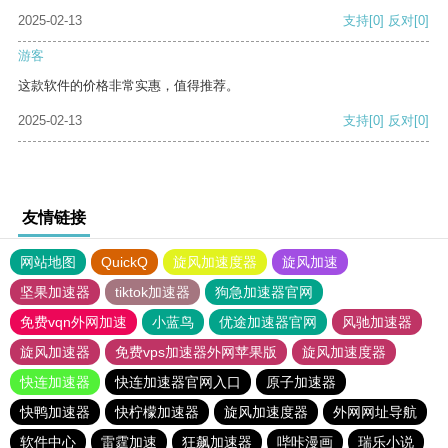
2025-02-13
支持
[0]
反对
[0]
游客
这款软件的价格非常实惠，值得推荐。
2025-02-13
支持
[0]
反对
[0]
友情链接
网站地图
QuickQ
旋风加速度器
旋风加速
坚果加速器
tiktok加速器
狗急加速器官网
免费vqn外网加速
小蓝鸟
优途加速器官网
风驰加速器
旋风加速器
免费vps加速器外网苹果版
旋风加速度器
快连加速器
快连加速器官网入口
原子加速器
快鸭加速器
快柠檬加速器
旋风加速度器
外网网址导航
软件中心
雷霆加速
狂飙加速器
哔咔漫画
瑞乐小说