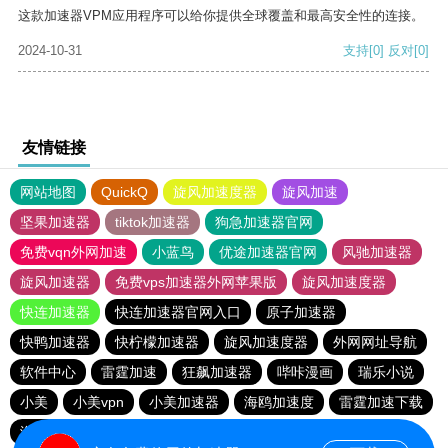
这款加速器VPM应用程序可以给你提供全球覆盖和最高安全性的连接。
2024-10-31
支持
[0]
反对
[0]
友情链接
网站地图
QuickQ
旋风加速度器
旋风加速
坚果加速器
tiktok加速器
狗急加速器官网
免费vqn外网加速
小蓝鸟
优途加速器官网
风驰加速器
旋风加速器
免费vps加速器外网苹果版
旋风加速度器
快连加速器
快连加速器官网入口
原子加速器
快鸭加速器
快柠檬加速器
旋风加速度器
外网网址导航
软件中心
雷霆加速
狂飙加速器
哔咔漫画
瑞乐小说
小美
小美vpn
小美加速器
海鸥加速度
雷霆加速下载
海鸥加速器下载
雷霆加速版ins
雷霆加速