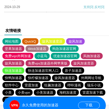
2024-10-29
支持
[0]
反对
[0]
友情链接
网站地图
QuickQ
旋风加速度器
旋风加速
坚果加速器
tiktok加速器
狗急加速器官网
免费vqn外网加速
小蓝鸟
优途加速器官网
风驰加速器
旋风加速器
免费vps加速器外网苹果版
旋风加速度器
快连加速器
快连加速器官网入口
原子加速器
快鸭加速器
快柠檬加速器
旋风加速度器
外网网址导航
软件中心
雷霆加速
狂飙加速器
哔咔漫画
瑞乐小说
小美
小美vpn
小美加速器
海鸥加速度
雷霆加速下载
海鸥加速器下载
雷霆加速版ins
雷霆加速
永久免费使用的加速器
下载