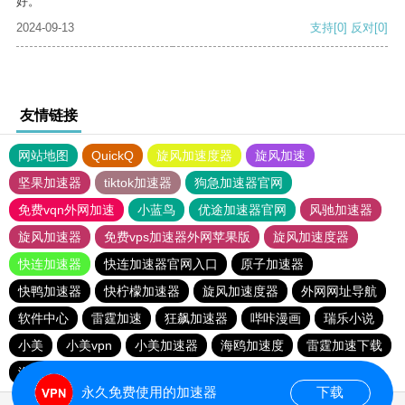
好。
2024-09-13
支持
[0]
反对
[0]
友情链接
网站地图
QuickQ
旋风加速度器
旋风加速
坚果加速器
tiktok加速器
狗急加速器官网
免费vqn外网加速
小蓝鸟
优途加速器官网
风驰加速器
旋风加速器
免费vps加速器外网苹果版
旋风加速度器
快连加速器
快连加速器官网入口
原子加速器
快鸭加速器
快柠檬加速器
旋风加速度器
外网网址导航
软件中心
雷霆加速
狂飙加速器
哔咔漫画
瑞乐小说
小美
小美vpn
小美加速器
海鸥加速度
雷霆加速下载
海鸥加速器下载
雷霆加速版ins
雷霆加速
永久免费使用的加速器
下载